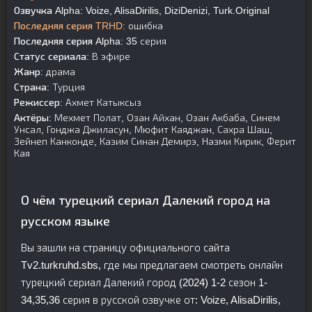
Озвучка Alpha:
Voize, AlisaDirilis, DiziDenizi, Turk.Original
Последняя серия TRHD:
ошибка
Последняя серия Alpha:
35 серия
Статус сериала:
В эфире
Жанр:
драма
Страна:
Турция
Режиссер:
Ахмет Катыксыз
Актёры:
Мехмет Полат, Озан Айхан, Озан Акбаба, Синем
Унсал, Гонджа Джиласун, Мюфит Каяджан, Сахра Шаш,
Зейнеп Канконде, Казим Синан Демирэ, Назми Кирик, Ферит
Кая
О чём турецкий сериал Далекий город на
русском языке
Вы зашли на страницу официального сайта
Tv2.turkruhd.sbs, где мы предлагаем смотреть онлайн
турецкий сериал Далекий город (2024) 1-2 сезон 1-
34,35,36 серия в русской озвучке от: Voize, AlisaDirilis,