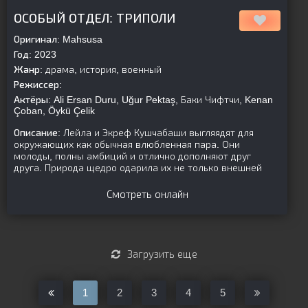
[is-parent]
[/is-parent]
ОСОБЫЙ ОТДЕЛ: ТРИПОЛИ
Оригинал:
Mahsusa
Год:
2023
Жанр:
драма, история, военный
Режиссер:
Актёры:
Ali Ersan Duru, Uğur Pektaş, Баки Чифтчи, Kenan
Çoban, Öykü Çelik
Описание:
Лейла и Экреф Кушчабаши выгляядят для
окружающих как обычная влюбленная пара. Они
молоды, полны амбиций и отлично дополняют друг
друга. Природа щедро одарила их не только внешней
Смотреть онлайн
Загрузить еще
1
2
3
4
5