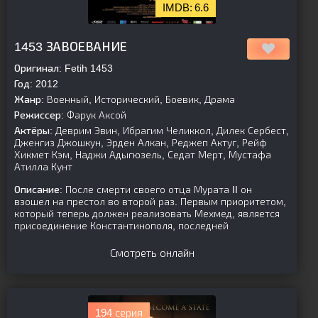
6.6
[is-parent][/is-parent]
1453 ЗАВОЕВАНИЕ
Оригинал:
Fetih 1453
Год:
2012
Жанр:
Военный, Исторический, Боевик, Драма
Режиссер:
Фарук Аксой
Актёры:
Деврим Эвин, Ибрагим Челиккол, Дилек Сербест,
Дженгиз Джошкун, Эрден Алкан, Реджеп Актуг, Рейф
Хикмет Кэм, Наджи Адыгюзель, Седат Мерт, Мустафа
Атилла Кунт
Описание:
После смерти своего отца Мурата II он
взошел на престол во второй раз. Первым приоритетом,
который теперь должен реализовать Мехмед, является
присоединение Константинополя, последней
Смотреть онлайн
194 серия