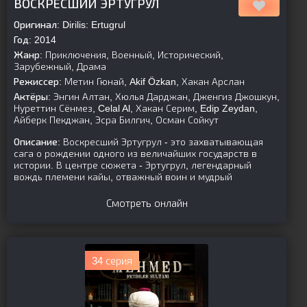
ВОСКРЕСШИЙ ЭРТУГРУЛ
Оригинал:
Dirilis: Ertugrul
Год:
2014
Жанр:
Приключения, Военный, Исторический,
Зарубежный, Драма
Режиссер:
Метин Гюнай, Akif Özkan, Хакан Арслан
Актёры:
Энгин Алтан, Хюлья Дарджан, Дженгиз Джошкун,
Нуреттин Сёнмез, Celal Al, Хакан Серим, Edip Zeydan,
Айберк Пекджан, Эсра Билгич, Осман Сойкут
Описание:
Воскресший Эртугрул - это захватывающая
сага о рождении одного из величайших государств в
истории. В центре сюжета - Эртугрул, легендарный
вождь племени кайы, отважный воин и мудрый
Смотреть онлайн
34 серия