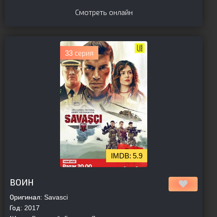
Смотреть онлайн
33 серия
5.9
[is-parent]
[/is-parent]
ВОИН
Оригинал:
Savasci
Год:
2017