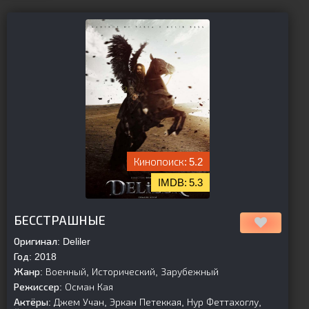
5.2
5.3
[is-parent][/is-parent]
БЕССТРАШНЫЕ
Оригинал:
Deliler
Год:
2018
Жанр:
Военный, Исторический, Зарубежный
Режиссер:
Осман Кая
Актёры:
Джем Учан, Эркан Петеккая, Нур Феттахоглу,