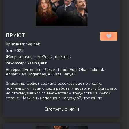
[is-parent]
[/is-parent]
ПРИЮТ
Оригинал:
Sığınak
Год:
2023
Жанр:
драма, семейный, военный
Режиссер:
Yasin Çetin
Актёры:
Evren Erler, Демет Гюль, Ferit Okan Tokmak,
Ahmet Can Doğanbey, Ali Rıza Tanyeli
Описание:
Сюжет сериала рассказывает о людях,
покинувших Турцию ради работы и достойного будущего,
но столкнувшихся со множеством трудностей в чужой
стране. Их жизнь наполнена надеждой, тоской по
Смотреть онлайн