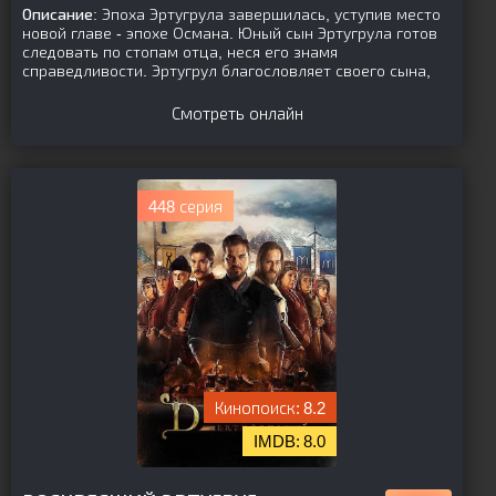
Описание:
Эпоха Эртугрула завершилась, уступив место
новой главе - эпохе Османа. Юный сын Эртугрула готов
следовать по стопам отца, неся его знамя
справедливости. Эртугрул благословляет своего сына,
Смотреть онлайн
448 серия
8.2
8.0
[is-parent]
[/is-parent]