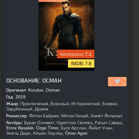
7.3
7.8
[is-parent]
[/is-parent]
ОСНОВАНИЕ: ОСМАН
Оригинал:
Kurulus: Osman
Год:
2019
Жанр:
Приключения, Военный, Исторический, Боевик,
Зарубежный, Драма
Режиссер:
Фетхи Байрам, Метин Гюнай, Ахмет Йильмаз
Актёры:
Бурак Озчивит, Нуреттин Сёнмез, Рагып Саваш,
Emre Basalak, Özge Törer, Бусе Арслан, Йийит Учан,
Эмель Деде, Айшен Гюрлер, Ömer Agan