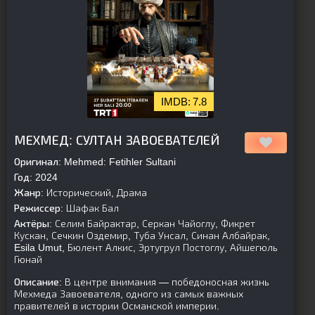
7.8
[is-parent]
[/is-parent]
МЕХМЕД: СУЛТАН ЗАВОЕВАТЕЛЕЙ
Оригинал:
Mehmed: Fetihler Sultani
Год:
2024
Жанр:
Исторический, Драма
Режиссер:
Шафак Бал
Актёры:
Селим Байрактар, Серкан Чайоглу, Фикрет
Кускан, Сечкин Оздемир, Туба Унсал, Синан Албайрак,
Esila Umut, Бюлент Алкис, Эртугрул Постоглу, Айшегюль
Гюнай
Описание:
В центре внимания — победоносная жизнь
Мехмеда Завоевателя, одного из самых важных
правителей в истории Османской империи.