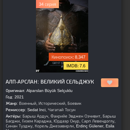
34 серия
8.347
7.6
[is-parent]
[/is-parent]
АЛП-АРСЛАН: ВЕЛИКИЙ СЕЛЬДЖУК
Оригинал:
Alparslan Büyük Selçuklu
Год:
2021
Жанр:
Военный, Исторический, Боевик
Режиссер:
Sedat Inci, Чагатай Тосун
Актёры:
Барыш Ардуч, Фахрийе Эвджен Озчивит, Барыш
Багджи, Гизем Караджа, Юрдаэр Окур, Сарп Левендоглу,
Синан Тузджу, Корель Джезавирли, Erdinç Gülener, Esila