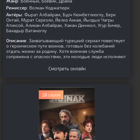
Жанр:
Военный, Боевик, Драма
Режиссер:
Волкан Коджатюрк
Актёры:
Фырат Албайрам, Бурч Кюмбетлиоглу, Берк
Октай, Мурат Серезли, Йелиз Аккая, Йылдыз Чагры
Атиксой, Аликан Албайрак, Хакан Динчкол, Угур Бичер,
Бахадыр Ватаноглу
Описание:
Захватывающий турецкий сериал повествует
о героическом пути воинов, готовых без колебаний
отдать жизни за родину. Хотя военная служба
сопряжена с опасностями, эти молодые люди исполняют
Смотреть онлайн
18 серия