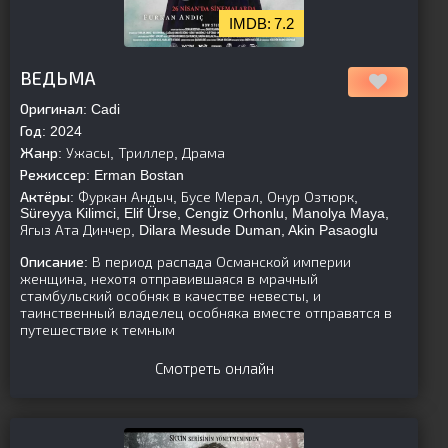
7.2
[is-parent][/is-parent]
ВЕДЬМА
Оригинал:
Cadi
Год:
2024
Жанр:
Ужасы, Триллер, Драма
Режиссер:
Erman Bostan
Актёры:
Фуркан Андыч, Бусе Мерал, Онур Озтюрк,
Süreyya Kilimci, Elif Ürse, Cengiz Orhonlu, Manolya Maya,
Ягыз Ата Динчер, Dilara Mesude Duman, Akin Pasaoglu
Описание:
В период распада Османской империи
женщина, нехотя отправившаяся в мрачный
стамбульский особняк в качестве невесты, и
таинственный владелец особняка вместе отправятся в
путешествие к темным
Смотреть онлайн