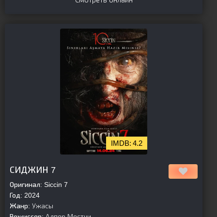
4.2
[is-parent][/is-parent]
СИДЖИН 7
Оригинал:
Siccin 7
Год:
2024
Жанр:
Ужасы
Режиссер:
Алпер Местчи