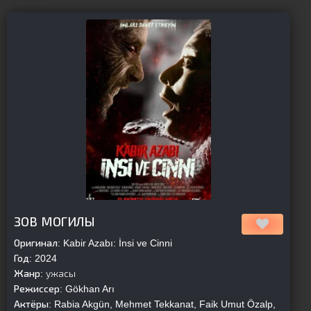
[is-parent][/is-parent]
ЗОВ МОГИЛЫ
Оригинал:
Kabir Azabı: İnsi ve Cinni
Год:
2024
Жанр:
ужасы
Режиссер:
Gökhan Arı
Актёры:
Rabia Akgün, Mehmet Tekkanat, Faik Umut Özalp,