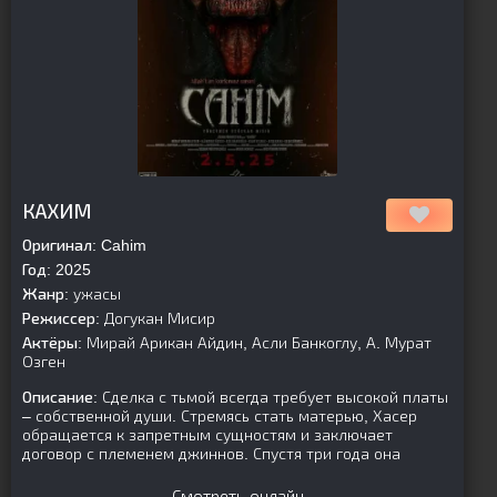
[is-parent][/is-parent]
КАХИМ
Оригинал:
Cahim
Год:
2025
Жанр:
ужасы
Режиссер:
Догукан Мисир
Актёры:
Мирай Арикан Айдин, Асли Банкоглу, А. Мурат
Озген
Описание:
Сделка с тьмой всегда требует высокой платы
– собственной души. Стремясь стать матерью, Хасер
обращается к запретным сущностям и заключает
договор с племенем джиннов. Спустя три года она
Смотреть онлайн