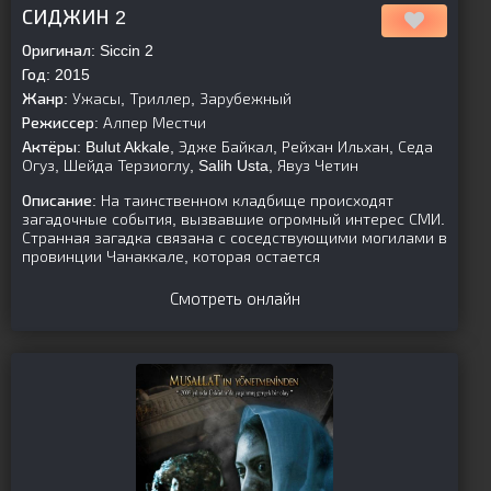
[is-parent][/is-parent]
СИДЖИН 2
Оригинал:
Siccin 2
Год:
2015
Жанр:
Ужасы, Триллер, Зарубежный
Режиссер:
Алпер Местчи
Актёры:
Bulut Akkale, Эдже Байкал, Рейхан Ильхан, Седа
Огуз, Шейда Терзиоглу, Salih Usta, Явуз Четин
Описание:
На таинственном кладбище происходят
загадочные события, вызвавшие огромный интерес СМИ.
Странная загадка связана с соседствующими могилами в
провинции Чанаккале, которая остается
Смотреть онлайн