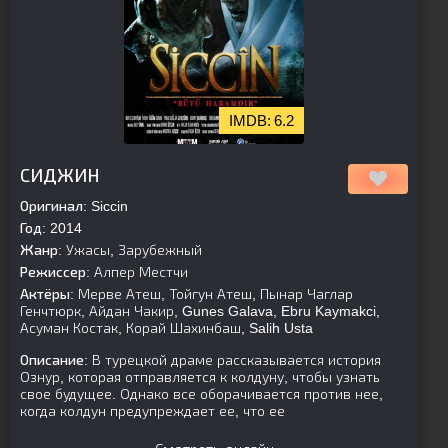
6.2
[is-parent][/is-parent]
СИДЖИН
Оригинал:
Siccin
Год:
2014
Жанр:
Ужасы, Зарубежный
Режиссер:
Алпер Местчи
Актёры:
Мерве Атеш, Тойгун Атеш, Пынар Чаглар
Генчтюрк, Айдан Чакир, Gunes Galava, Ebru Kaymakci,
Асуман Костак, Корай Шахинбаш, Salih Usta
Описание:
В турецкой драме рассказывается история
Ознур, которая отправляется к колдуну, чтобы узнать
свое будущее. Однако все оборачивается против нее,
когда колдун предупреждает ее, что ее