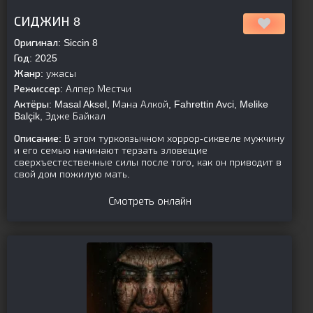
[is-parent][/is-parent]
СИДЖИН 8
Оригинал:
Siccin 8
Год:
2025
Жанр:
ужасы
Режиссер:
Алпер Местчи
Актёры:
Masal Aksel, Мана Алкой, Fahrettin Avci, Melike
Balçik, Эдже Байкал
Описание:
В этом туркоязычном хоррор-сиквеле мужчину
и его семью начинают терзать зловещие
сверхъестественные силы после того, как он приводит в
свой дом пожилую мать.
Смотреть онлайн