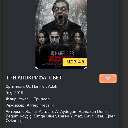
4.9
[is-parent][/is-parent]
ТРИ АПОКРИФА: ОБЕТ
Оригинал:
Üç Harfliler: Adak
Год:
2019
Жанр:
Ужасы, Триллер
Режиссер:
Алпер Местчи
Актёры:
Себахат Адалар, Ali Aydogan, Ramazan Demir,
Begüm Koyçiç, Simge Uluer, Ceren Yilmaz, Cavit Özer, Ejder
Özkarsligil