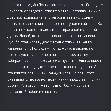
Непростая судьба Гюльджемаля и его сестры Гюлендам
началась с предательства их матери, оставившей их в
детстве. Гюльджемаль, став богатым и успешным,
решил отомстить матери за ее поступок и найти ее. Во
время поисков он знакомится с красивой и сильной
духом Девой, которая становится его испытанием.
Судьба сталкивает Деву с трудностями: ее жених
изменяет ей с Гюлендам. Гюльджемаль заставляет
этого мужчину жениться на его сестре, а Деву
забирает к себе, не желая ее отпускать. Однако вместо
ненависти в сердцах героев вспыхивают чувства. Дева
становится пленницей Гюльджемаля, но плен этот
оказывается вовсе не таким, каким представлялся им
обоим. Их история – это путь от боли и обиды к
настоящей любви и счастью.