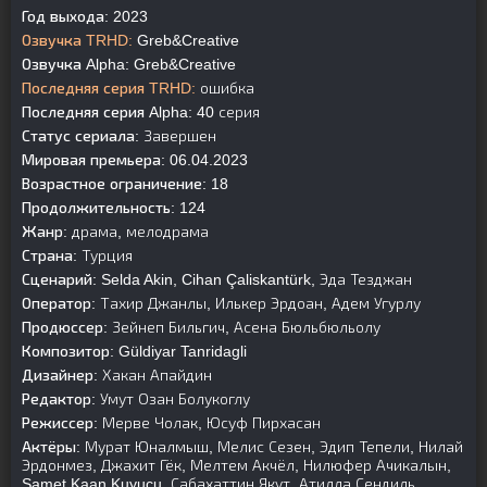
Год выхода:
2023
Озвучка TRHD:
Greb&Creative
Озвучка Alpha:
Greb&Creative
Последняя серия TRHD:
ошибка
Последняя серия Alpha:
40 серия
Статус сериала:
Завершен
Мировая премьера:
06.04.2023
Возрастное ограничение:
18
Продолжительность:
124
Жанр:
драма, мелодрама
Страна:
Турция
Сценарий:
Selda Akin, Cihan Çaliskantürk, Эда Тезджан
Оператор:
Тахир Джанлы, Илькер Эрдоан, Адем Угурлу
Продюссер:
Зейнеп Бильгич, Асена Бюльбюльолу
Композитор:
Güldiyar Tanridagli
Дизайнер:
Хакан Апайдин
Редактор:
Умут Озан Болукоглу
Режиссер:
Мерве Чолак, Юсуф Пирхасан
Актёры:
Мурат Юналмыш, Мелис Сезен, Эдип Тепели, Нилай
Эрдонмез, Джахит Гёк, Мелтем Акчёл, Нилюфер Ачикалын,
Samet Kaan Kuyucu, Сабахаттин Якут, Атилла Сендиль