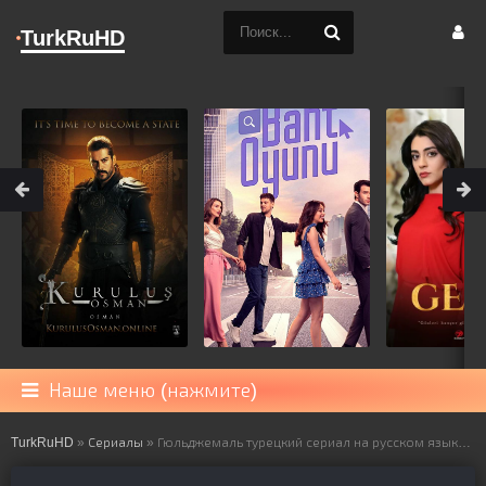
TurkRuHD
Наше меню (нажмите)
TurkRuHD
»
Сериалы
» Гюльджемаль турецкий сериал на русском языке все серии смотреть онлайн бесплатно подряд