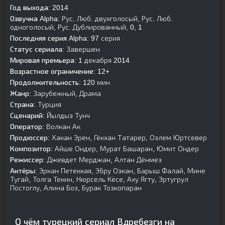
Год выхода:
2014
Озвучка Alpha:
Рус. Люб. двухголосый, Рус. Люб.
одноголосый, Рус. Дублированный, 0, 1
Последняя серия Alpha:
97 серия
Статус сериала:
Завершен
Мировая премьера:
1 декабря 2014
Возрастное ограничение:
12+
Продолжительность:
120 мин
Жанр:
Зарубежный, Драма
Страна:
Турция
Сценарий:
Йылдыз Тунч
Оператор:
Волкан Ак
Продюссер:
Хакан Эрен, Гёкхан Татарер, Озлем Юртсевер
Композитор:
Айше Ондер, Мурат Башаран, Юмит Ондер
Режиссер:
Джевдет Мерджан, Алтан Дёнмез
Актёры:
Эркан Петеккая, Эбру Озкан, Барыш Фалай, Мине
Тугай, Толга Текин, Нюрсель Кёсе, Аху Ягту, Эртугрул
Постоглу, Алина Боз, Бурак Тозкопаран
О чём турецкий сериал Вдребезги на