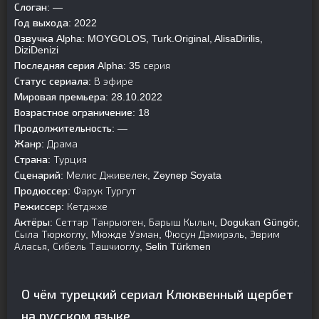
Слоган:
—
Год выхода:
2022
Озвучка Alpha:
MOYGOLOS, Turk.Original, AlisaDirilis,
DiziDenizi
Последняя серия Alpha:
35 серия
Статус сериала:
В эфире
Мировая премьера:
28.10.2022
Возрастное ограничение:
18
Продолжительность:
—
Жанр:
Драма
Страна:
Турция
Сценарий:
Мелис Дживелек, Zeynep Soyata
Продюссер:
Фарук Тургут
Режиссер:
Кетджхе
Актёры:
Сеттар Танрыоген, Барыш Кылыч, Dogukan Güngör,
Сыла Тюркоглу, Мюжде Узман, Фюсун Дэмирэль, Эврим
Аласья, Сибель Ташчиоглу, Selin Türkmen
О чём турецкий сериал Клюквенный щербет
на русском языке