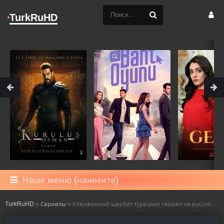
TurkRuHD
Наше меню (нажмите)
TurkRuHD
»
Сериалы
» Клюквенный щербет турецкий сериал на русском языке все серии смотреть онлайн бесплатно подряд