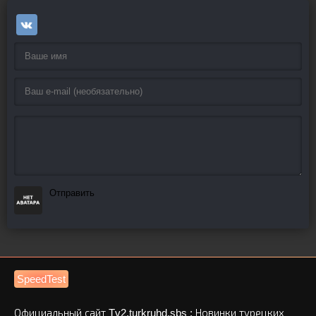
Отправить
SpeedTest
Официальный сайт Tv2.turkruhd.sbs : Новинки турецких