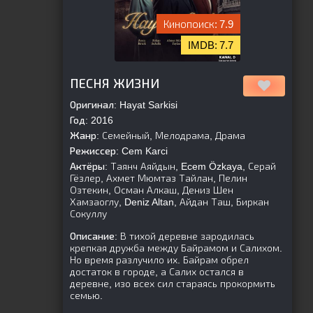
7.9
7.7
[is-parent]
[/is-parent]
ПЕСНЯ ЖИЗНИ
Оригинал:
Hayat Sarkisi
Год:
2016
Жанр:
Семейный, Мелодрама, Драма
Режиссер:
Cem Karci
Актёры:
Таянч Аяйдын, Ecem Özkaya, Серай
Гёзлер, Ахмет Мюмтаз Тайлан, Пелин
Озтекин, Осман Алкаш, Дениз Шен
Хамзаоглу, Deniz Altan, Айдан Таш, Биркан
Сокуллу
Описание:
В тихой деревне зародилась
крепкая дружба между Байрамом и Салихом.
Но время разлучило их. Байрам обрел
достаток в городе, а Салих остался в
деревне, изо всех сил стараясь прокормить
семью.