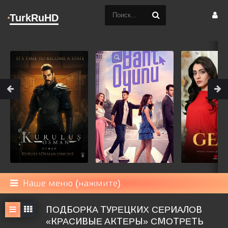
TurkRuHD
Наше меню (нажмите)
ПOДБOPКA ТУPEЦКИX CEPИAЛOВ
«КPACИВЫE AКТEPЫ» CМOТPEТЬ