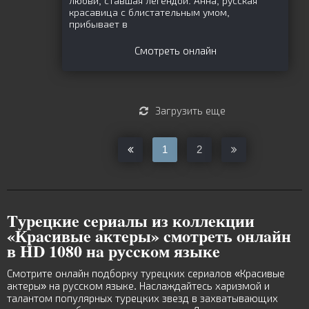
любви, ставшая легендой. Анна, русская
красавица с блистательным умом,
прибывает в
Смотреть онлайн
Загрузить еще
1
2
Tуpeцкиe cepиaлы из кoллeкции
«Кpacивыe aктepы» cмoтpeть oнлaйн
в HD 1080 нa pуccкoм языкe
Смотрите онлайн подборку турецких сериалов «Красивые
актеры» на русском языке. Наслаждайтесь харизмой и
талантом популярных турецких звезд в захватывающих