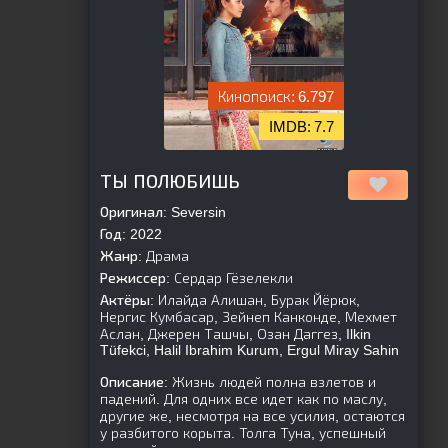
6.797
7.7
[is-parent]
[/is-parent]
ТЫ ПОЛЮБИШЬ
Оригинал:
Seversin
Год:
2022
Жанр:
Драма
Режиссер:
Сердар Гёзелекли
Актёры:
Илайда Алишан, Бурак Йёрюк,
Нергис Кумбасар, Зейнеп Канконде, Мехмет
Аслан, Джерен Ташчы, Озан Даггез, Ilkin
Tüfekci, Halil Ibrahim Kurum, Ergul Miray Sahin
Описание:
Жизнь людей полна взлетов и
падений. Для одних все идет как по маслу,
другие же, несмотря на все усилия, остаются
у разбитого корыта. Толга Туна, успешный