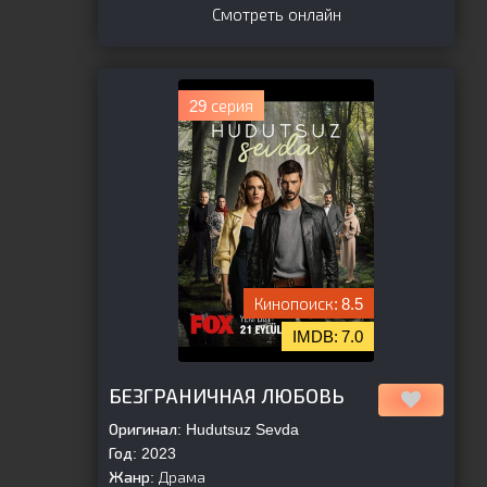
Смотреть онлайн
29 серия
8.5
7.0
[is-parent]
[/is-parent]
БЕЗГРАНИЧНАЯ ЛЮБОВЬ
Оригинал:
Hudutsuz Sevda
Год:
2023
Жанр:
Драма