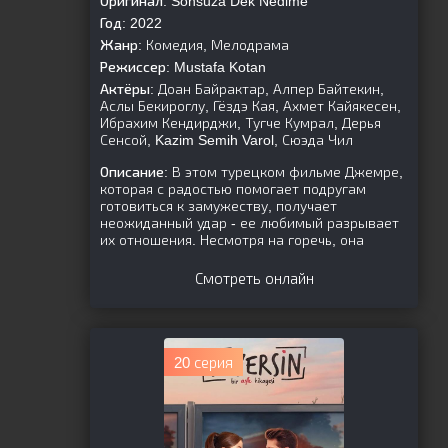
Оригинал:
Sonsuza Dek Nedime
Год:
2022
Жанр:
Комедия, Мелодрама
Режиссер:
Mustafa Kotan
Актёры:
Доан Байрактар, Алпер Байтекин,
Аслы Бекироглу, Гёздэ Кая, Ахмет Кайякесен,
Ибрахим Кендирджи, Тугче Кумрал, Дерья
Сенсой, Kazim Semih Varol, Сюэда Чил
Описание:
В этом турецком фильме Джемре,
которая с радостью помогает подругам
готовиться к замужеству, получает
неожиданный удар - ее любимый разрывает
их отношения. Несмотря на горечь, она
Смотреть онлайн
20 серия