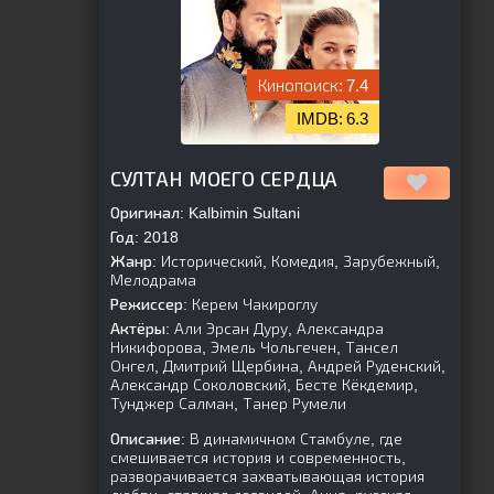
7.4
6.3
[is-parent]
[/is-parent]
СУЛТАН МОЕГО СЕРДЦА
Оригинал:
Kalbimin Sultani
Год:
2018
Жанр:
Исторический, Комедия, Зарубежный,
Мелодрама
Режиссер:
Керем Чакироглу
Актёры:
Али Эрсан Дуру, Александра
Никифорова, Эмель Чольгечен, Тансел
Онгел, Дмитрий Щербина, Андрей Руденский,
Александр Соколовский, Бесте Кёкдемир,
Тунджер Салман, Танер Румели
Описание:
В динамичном Стамбуле, где
смешивается история и современность,
разворачивается захватывающая история