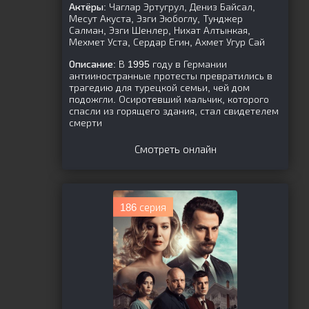
Актёры:
Чаглар Эртугрул, Дениз Байсал,
Месут Акуста, Эзги Эюбоглу, Тунджер
Салман, Эзги Шенлер, Нихат Алтынкая,
Мехмет Уста, Сердар Егин, Ахмет Угур Сай
Описание:
В 1995 году в Германии
антииностранные протесты превратились в
трагедию для турецкой семьи, чей дом
подожгли. Осиротевший мальчик, которого
спасли из горящего здания, стал свидетелем
смерти
Смотреть онлайн
186 серия