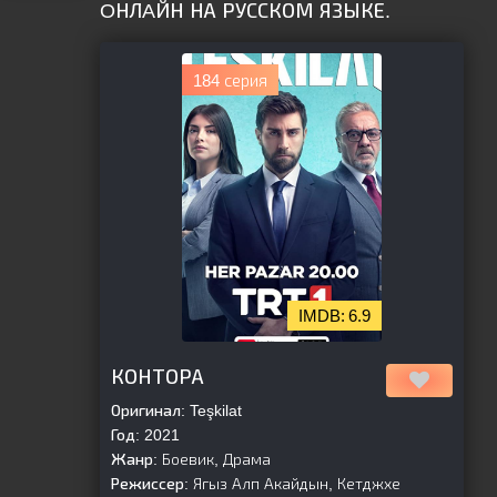
OНЛAЙН НА РУССКОМ ЯЗЫКЕ.
184 серия
6.9
[is-parent]
[/is-parent]
КОНТОРА
Оригинал:
Teşkilat
Год:
2021
Жанр:
Боевик, Драма
Режиссер:
Ягыз Алп Акайдын, Кетджхе