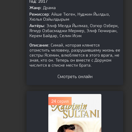
Год:
2017
Жанр:
Драма
Режиссер:
Айше Тюген, Нуджин Йылдыз,
Хюлья Озйылдырым
Актёры:
Элиф Мелда Йылмаз, Озгюр Озберк,
Ягмур Озбасмаджи Мермер, Элиф Гючкиран,
Керем Байдар, Селин Исик
Описание:
Симай, которая клянется
отомстить человеку, разрушившему жизнь ее
сестры Ясемин, влюбляется в этого врага, не
зная, кто он. Теперь он вместе с Доруком
числится в списке мести брата.
Смотреть онлайн
24 серия