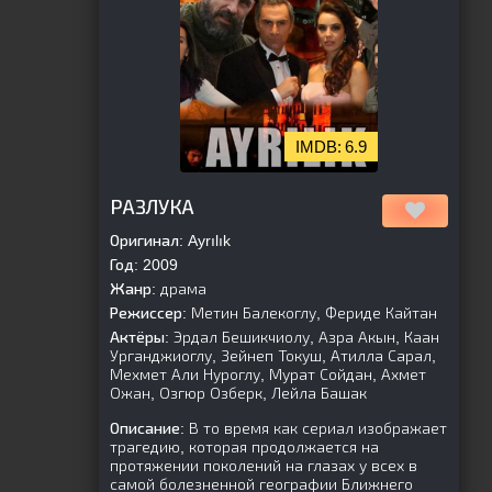
6.9
[is-parent]
[/is-parent]
РАЗЛУКА
Оригинал:
Ayrılık
Год:
2009
Жанр:
драма
Режиссер:
Метин Балекоглу, Фериде Кайтан
Актёры:
Эрдал Бешикчиолу, Азра Акын, Каан
Урганджиоглу, Зейнеп Токуш, Атилла Сарал,
Мехмет Али Нуроглу, Мурат Сойдан, Ахмет
Ожан, Озгюр Озберк, Лейла Башак
Описание:
В то время как сериал изображает
трагедию, которая продолжается на
протяжении поколений на глазах у всех в
самой болезненной географии Ближнего