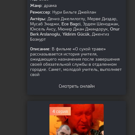
Жанр:
драма
Режиссер:
Нури Бильге Джейлан
Актёры:
Дениз Джелилоглу, Мерве Диздар,
Мусаб Экиджи, Ece Bagci, Эрдем Шеноджак,
Юксель Аксу, Мюнир Джан Джиндорук, Onur
Berk Arslanoglu, Yildirim Gücük, Дженгиз
Бозкурт
Описание:
В фильме «О сухой траве»
рассказывается история учителя,
ожидающего назначения после завершения
своей обязательной службы в отдаленном
городке. Самет, молодой учитель, выполняет
свой
Смотреть онлайн
4 серия