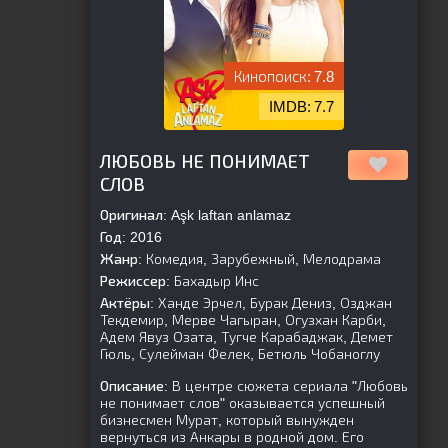
7.8
7.7
[is-parent]
[/is-parent]
ЛЮБОВЬ НЕ ПОНИМАЕТ
СЛОВ
Оригинал:
Aşk laftan anlamaz
Год:
2016
Жанр:
Комедия, Зарубежный, Мелодрама
Режиссер:
Бахадыр Инс
Актёры:
Ханде Эрчел, Бурак Дениз, Озджан
Текдемир, Мерве Чагыран, Огузхан Карби,
Адем Явуз Озата, Тугче Карабаджак, Демет
Гюль, Сулейман Фелек, Бетюль Чобаноглу
Описание:
В центре сюжета сериала "Любовь
не понимает слов" оказывается успешный
бизнесмен Мурат, который вынужден
вернуться из Анкары в родной дом. Его