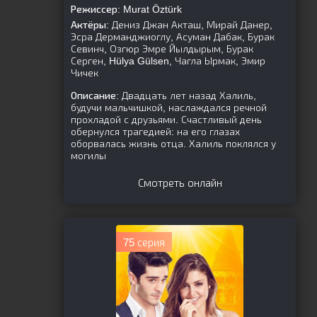
Режиссер:
Murat Öztürk
Актёры:
Дениз Джан Акташ, Мирай Данер,
Эсра Дерманджиоглу, Асуман Дабак, Бурак
Севинч, Озгюр Эмре Йылдырым, Бурак
Серген, Hülya Gülsen, Чагла Ырмак, Эмир
Чичек
Описание:
Двадцать лет назад Халиль,
будучи мальчишкой, наслаждался речной
прохладой с друзьями. Счастливый день
обернулся трагедией: на его глазах
оборвалась жизнь отца. Халиль поклялся у
могилы
Смотреть онлайн
75 серия