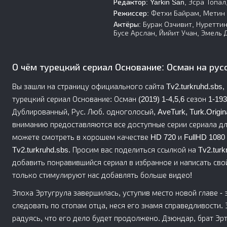
Редактор:
Yarkin San, Эсра Топал
Режиссер:
Фетхи Байрам, Метин 
Актёры:
Бурак Озчивит, Нуреттин
Бусе Арслан, Йийит Учан, Эмель
О чём турецкий сериал Основание: Осман на рус
Вы зашли на страницу официального сайта Tv2.turkruhd.sbs
турецкий сериал Основание: Осман (2019) 1-4,5,6 сезон 1-193
Дублированный, Рус. Люб. одноголосый, AveTurk, Turk.Original,
вниманию предоставляются все доступные серии сериала дл
можете смотреть в хорошем качестве HD 720 и FullHD 1080 
Tv2.turkruhd.sbs. Просим вас поделиться ссылкой на Tv2.tur
добавить понравившийся сериал в избранное и написать сво
только стимулируют нас добавлять больше видео!
Эпоха Эртугрула завершилась, уступив место новой главе -
следовать по стопам отца, неся его знамя справедливости. 
радуясь, что его дело будет продолжено. Дзюндар, брат Эрт