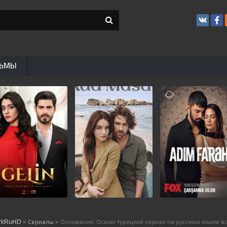
ЬМЫ
rkRuHD
»
Сериалы
» Основание: Осман турецкий сериал на русском языке в