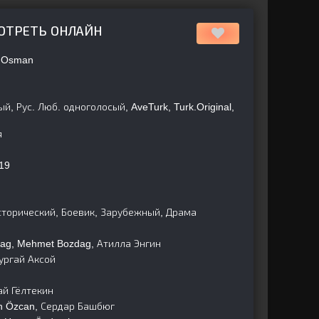
МОТРЕТЬ ОНЛАЙН
: Osman
, Рус. Люб. одноголосый, AveTurk, Turk.Original,
я
19
торический, Боевик, Зарубежный, Драма
dag, Mehmet Bozdag, Атилла Энгин
ургай Аксой
ай Гёлтекин
 Özcan, Сердар Башбюг