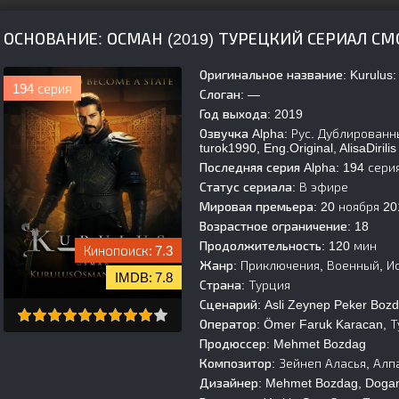
ОСНОВАНИЕ: ОСМАН (2019) ТУРЕЦКИЙ СЕРИАЛ С
Оригинальное название:
Kurulus
194 серия
Слоган:
—
Год выхода:
2019
Озвучка Alpha:
Рус. Дублированный
turok1990, Eng.Original, AlisaDirilis
Последняя серия Alpha:
194 сери
Статус сериала:
В эфире
Мировая премьера:
20 ноября 20
Возрастное ограничение:
18
Продолжительность:
120 мин
7.3
Жанр:
Приключения, Военный, Ис
7.8
Страна:
Турция
Сценарий:
Asli Zeynep Peker Boz
Оператор:
Ömer Faruk Karacan, Т
Продюссер:
Mehmet Bozdag
Композитор:
Зейнеп Аласья, Алп
Дизайнер:
Mehmet Bozdag, Dogan