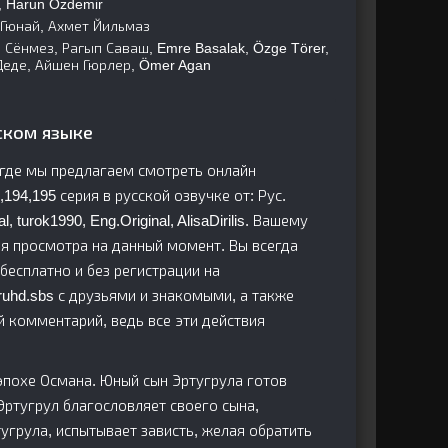
, Harun Özdemir
Гюнай, Ахмет Йильмаз
 Сёнмез, Рагып Саваш, Emre Basalak, Özge Törer,
 Деде, Айшен Гюрлер, Ömer Agan
ском языке
, где мы предлагаем смотреть онлайн
,194,195 серия в русской озвучке от: Рус.
 turok1990, Eng.Original, AlisaDirilis. Вашему
я просмотра на данный момент. Вы всегда
бесплатно и без регистрации на
kruhd.sbs с друзьями и знакомыми, а также
й комментарий, ведь все эти действия
 эпохе Османа. Юный сын Эртугрула готов
Эртугрул благословляет своего сына,
угрула, испытывает зависть, желая обратить