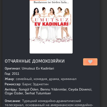
[is-parent]
[/is-parent]
ОТЧАЯННЫЕ ДОМОХОЗЯЙКИ
Оригинал:
Umutsuz Ev Kadinlari
Год:
2011
Жанр:
семейный, комедия, драма, криминал
Режиссер:
Барис Эрджетин
Актёры:
Songül Öden, Bennu Yıldırımlar, Ceyda Düvenci,
Özge Özder, Serhat Tutumluer
Описание:
Турецкий комедийно-драматический
телесериал, основанный на американском комедийно-