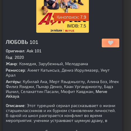
7.9
7.5
[is-parent]
[/is-parent]
ЛЮБОВЬ 101
Оригинал:
Ask 101
Год:
2020
Жанр:
Комедия, Зарубежный, Мелодрама
Режиссер:
Ахмет Катыксыз, Дениз Иорулмазер, Умут
Арал
Актёры:
Кубилай Ака, Мерт Языджыоглу, Алина Боз, Ипек
Филиз Язиджи, Пынар Дениз, Каан Урганджиоглу, Бадэ
Ишчил, Селахаттин Пасали, Мюфит Каяджан, Merve
Akkaya
Описание:
Этот турецкий сериал рассказывает о жизни
старшеклассников и их бурном становлении личностей.
В одной из школ разгорается конфликт во время
мероприятия: ученики устраивают шумную драку, в