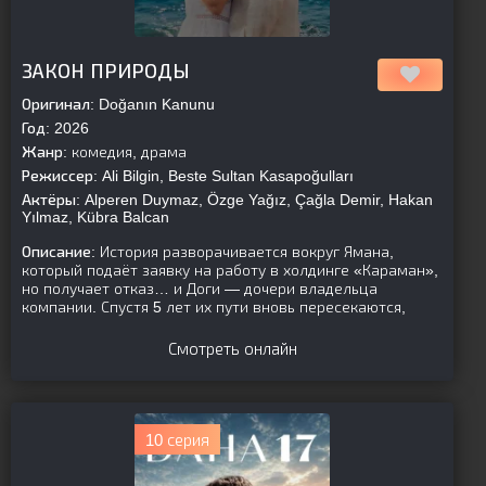
[is-parent]
[/is-parent]
ЗАКОН ПРИРОДЫ
Оригинал:
Doğanın Kanunu
Год:
2026
Жанр:
комедия, драма
Режиссер:
Ali Bilgin, Beste Sultan Kasapoğulları
Актёры:
Alperen Duymaz, Özge Yağız, Çağla Demir, Hakan
Yılmaz, Kübra Balcan
Описание:
История разворачивается вокруг Ямана,
который подаёт заявку на работу в холдинге «Караман»,
но получает отказ… и Доги — дочери владельца
компании. Спустя 5 лет их пути вновь пересекаются,
Смотреть онлайн
10 серия