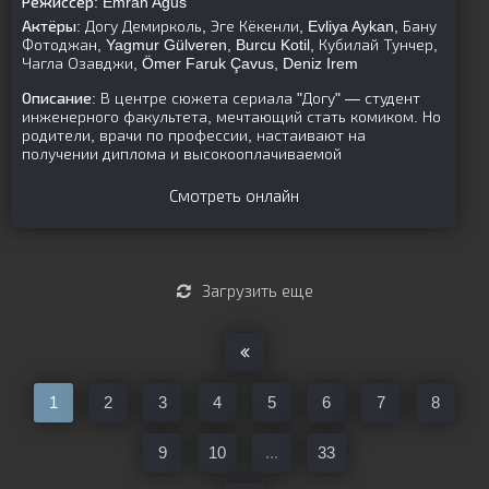
Режиссер:
Emrah Agus
Актёры:
Догу Демирколь, Эге Кёкенли, Evliya Aykan, Бану
Фотоджан, Yagmur Gülveren, Burcu Kotil, Кубилай Тунчер,
Чагла Озавджи, Ömer Faruk Çavus, Deniz Irem
Описание:
В центре сюжета сериала "Догу" — студент
инженерного факультета, мечтающий стать комиком. Но
родители, врачи по профессии, настаивают на
получении диплома и высокооплачиваемой
Смотреть онлайн
Загрузить еще
1
2
3
4
5
6
7
8
9
10
...
33