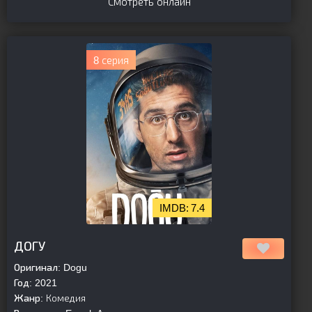
Смотреть онлайн
8 серия
7.4
[is-parent]
[/is-parent]
ДОГУ
Оригинал:
Dogu
Год:
2021
Жанр:
Комедия