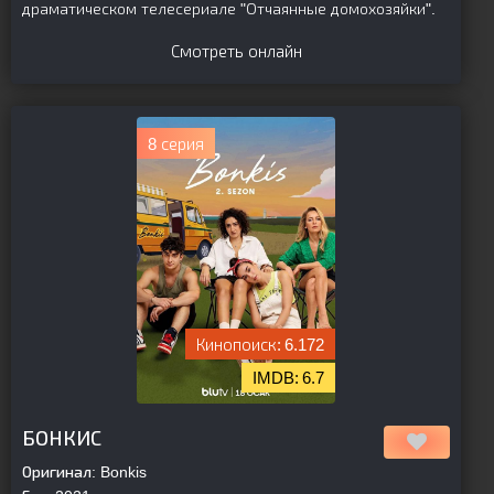
драматическом телесериале "Отчаянные домохозяйки".
Смотреть онлайн
8 серия
6.172
6.7
[is-parent]
[/is-parent]
БОНКИС
Оригинал:
Bonkis