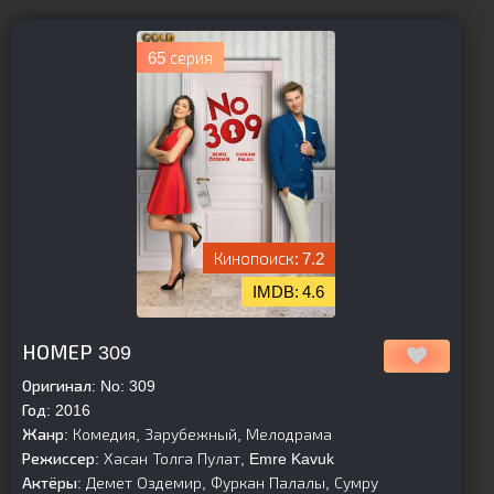
65 серия
7.2
4.6
[is-parent]
[/is-parent]
НОМЕР 309
Оригинал:
No: 309
Год:
2016
Жанр:
Комедия, Зарубежный, Мелодрама
Режиссер:
Хасан Толга Пулат, Emre Kavuk
Актёры:
Демет Оздемир, Фуркан Палалы, Сумру