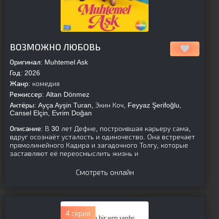
[is-parent]
[/is-parent]
ВОЗМОЖНО ЛЮБОВЬ
Оригинал:
Muhtemel Ask
Год:
2026
Жанр:
комедия
Режиссер:
Altan Dönmez
Актёры:
Ayça Ayşin Turan, Экин Коч, Feyyaz Şerifoğlu,
Cansel Elçin, Evrim Doğan
Описание:
В 30 лет Дефне, построившая карьеру сама,
вдруг осознаёт усталость и одиночество. Она встречает
прямолинейного Кадира и загадочного Толгу, которые
заставляют её переосмыслить жизнь и
Смотреть онлайн
4 серия