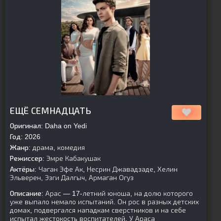
[is-parent]
[/is-parent]
ЕЩЁ СЕМНАДЦАТЬ
Оригинал:
Daha on Yedi
Год:
2026
Жанр:
драма, комедия
Режиссер:
Эмре Кабакушак
Актёры:
Чаган Эфе Ак, Несрин Джавадзаде, Хелин
Эльверен, Эзги Далгыч, Армаган Огуз
Описание:
Арас — 17-летний юноша, на долю которого
уже выпало немало испытаний. Он рос в разных детских
домах, подвергался нападкам сверстников и на себе
испытал жестокость воспитателей. У Араса