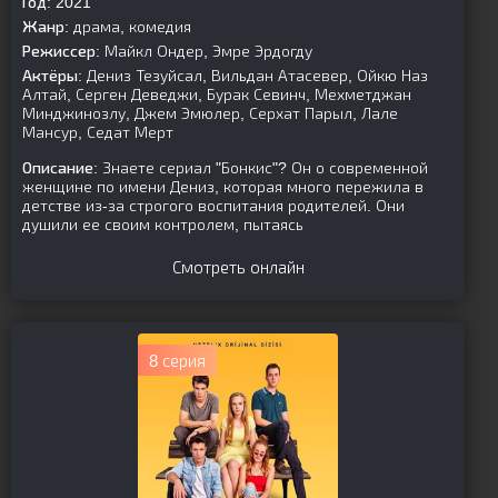
Год:
2021
Жанр:
драма, комедия
Режиссер:
Майкл Ондер, Эмре Эрдогду
Актёры:
Дениз Тезуйсал, Вильдан Атасевер, Ойкю Наз
Алтай, Серген Деведжи, Бурак Севинч, Мехметджан
Минджинозлу, Джем Эмюлер, Серхат Парыл, Лале
Мансур, Седат Мерт
Описание:
Знаете сериал "Бонкис"? Он о современной
женщине по имени Дениз, которая много пережила в
детстве из-за строгого воспитания родителей. Они
душили ее своим контролем, пытаясь
Смотреть онлайн
8 серия