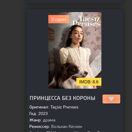
3 серия
8.6
[is-parent]
[/is-parent]
ПРИНЦЕССА БЕЗ КОРОНЫ
Оригинал:
Taçsiz Prenses
Год:
2023
Жанр:
драма
Режиссер:
Волькан Кескин