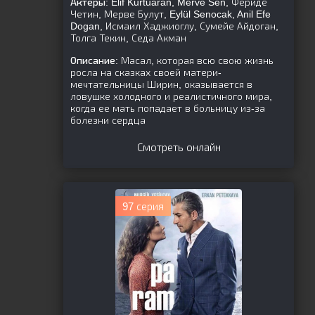
Актёры:
Elif Kurtuaran, Merve Sen, Фериде
Четин, Мерве Булут, Eylül Senocak, Anil Efe
Dogan, Исмаил Хаджиоглу, Сумейе Айдоган,
Толга Текин, Седа Акман
Описание:
Масал, которая всю свою жизнь
росла на сказках своей матери-
мечтательницы Ширин, оказывается в
ловушке холодного и реалистичного мира,
когда ее мать попадает в больницу из-за
болезни сердца
Смотреть онлайн
97 серия