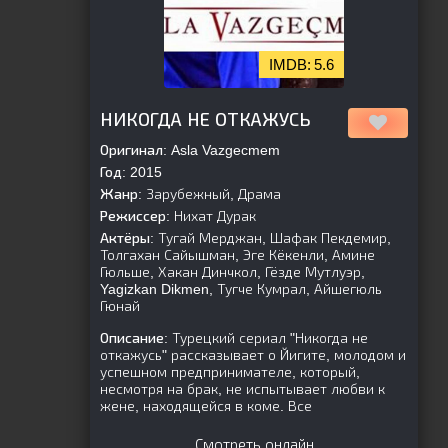
5.6
[is-parent]
[/is-parent]
НИКОГДА НЕ ОТКАЖУСЬ
Оригинал:
Asla Vazgecmem
Год:
2015
Жанр:
Зарубежный, Драма
Режиссер:
Нихат Дурак
Актёры:
Тугай Мерджан, Шафак Пекдемир,
Толгахан Сайышман, Эге Кёкенли, Амине
Гюльше, Хакан Динчкол, Гёзде Мутлуэр,
Yagizkan Dikmen, Тугче Кумрал, Айшегюль
Гюнай
Описание:
Турецкий сериал "Никогда не
откажусь" рассказывает о Йигите, молодом и
успешном предпринимателе, который,
несмотря на брак, не испытывает любви к
жене, находящейся в коме. Все
Смотреть онлайн