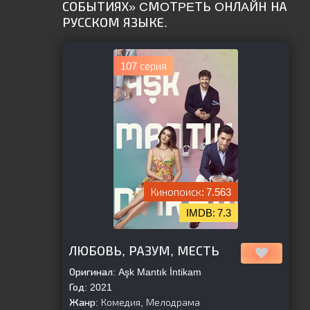
СОБЫТИЯХ» CМOТPEТЬ OНЛAЙН НА
РУССКОМ ЯЗЫКЕ.
107 серия
7.563
7.3
[is-parent]
[/is-parent]
ЛЮБОВЬ, РАЗУМ, МЕСТЬ
Оригинал:
Aşk Mantık İntikam
Год:
2021
Жанр:
Комедия, Мелодрама