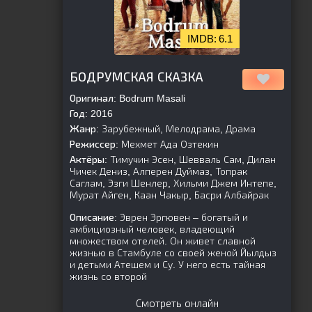
6.1
[is-parent]
[/is-parent]
БОДРУМСКАЯ СКАЗКА
Оригинал:
Bodrum Masali
Год:
2016
Жанр:
Зарубежный, Мелодрама, Драма
Режиссер:
Мехмет Ада Озтекин
Актёры:
Тимучин Эсен, Шевваль Сам, Дилан
Чичек Дениз, Алперен Дуймаз, Топрак
Саглам, Эзги Шенлер, Хильми Джем Интепе,
Мурат Айген, Каан Чакыр, Басри Албайрак
Описание:
Эврен Эргювен – богатый и
амбициозный человек, владеющий
множеством отелей. Он живет славной
жизнью в Стамбуле со своей женой Йылдыз
и детьми Атешем и Су. У него есть тайная
жизнь со второй
Смотреть онлайн