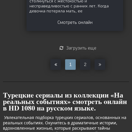
столкнуться с жестокостью и
несправедливостью с ранних лет. Когда
девочка потеряла мать, ее
Смотреть онлайн
Загрузить еще
1
2
Tуpeцкиe cepиaлы из кoллeкции «На
реальных событиях» cмoтpeть oнлaйн
в HD 1080 нa pуccкoм языкe.
Увлекательная подборка турецких сериалов, основанных на
реальных событиях. Окунитесь в драматичные истории,
вдохновленные жизнью, которые раскрывают тайны