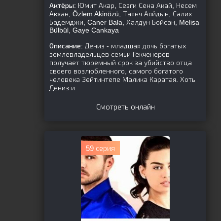
Актёры:
Юмит Акар, Сезги Сена Акай, Несем
Акхан, Özlem Akinözü, Таянч Аяйдын, Салих
Бадемджи, Caner Bala, Халдун Бойсан, Melisa
Bülbül, Gaye Cankaya
Описание:
Дениз - младшая дочь богатых
землевладельцев семьи Гёкченеров
получает тюремный срок за убийство отца
своего возлюбленного, самого богатого
человека Зейтинтепе Малика Каратая. Хоть
Дениз и
Смотреть онлайн
59 серия