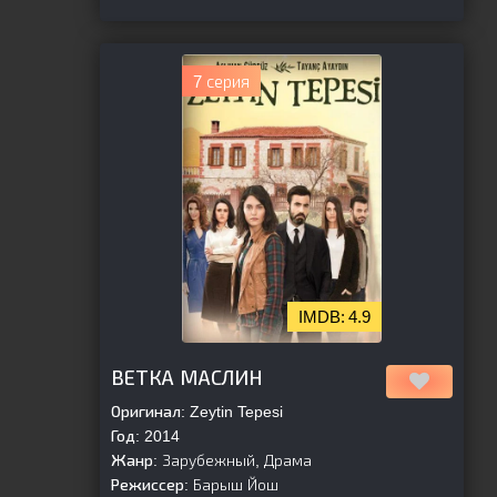
7 серия
4.9
[is-parent]
[/is-parent]
ВЕТКА МАСЛИН
Оригинал:
Zeytin Tepesi
Год:
2014
Жанр:
Зарубежный, Драма
Режиссер:
Барыш Йош