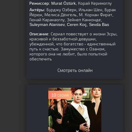
Режиссер:
Murat Öztürk, Корай Керимоглу
Актёры:
Бурджу Озберк, Ильхан Шен, Бурак
Йёрюк, Мелиса Дёнгель, М. Корхан Фират,
Гюнай Каракаоглу, Зейнеп Канконде,
Suleyman Atanisev, Ceren Koç, Sevda Bas
Описание:
Сериал повествует о жизни Эсры,
красивой и беззаботной девушки,
убежденной, что богатство - единственный
путь к счастью. Замужество с Озаном,
которого она не любит, было попыткой
обеспечить
Смотреть онлайн
10 серия