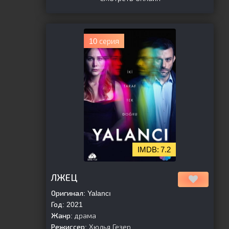
10 серия
7.2
[is-parent]
[/is-parent]
ЛЖЕЦ
Оригинал:
Yalancı
Год:
2021
Жанр:
драма
Режиссер:
Хюлья Гезер