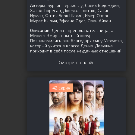
Актёры:
Бурчин Терзиоглу, Салих Бадемджи,
Хазал Тюресан, Джемал Токташ, Сахин
Ирмак, Фатих Берк Шахин, Имер Озгюн,
Мурат Кылыч, Эфсане Одаг, Озан Айхан
Описание:
Дениз - преподавательница, а
Мехмет Эмир - опытный хирург.
Познакомились они благодаря сыну Мехмета,
который учится в классе Дениз. Девушка
приходит в себя после неудачных отношений,
Смотреть онлайн
42 серия