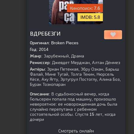
7.6
5.8
[is-parent]
[/is-parent]
ВДРЕБЕЗГИ
Оригинал:
Broken Pieces
Год:
2014
Жанр:
Зарубежный, Драма
Режиссер:
Джевдет Мерджан, Алтан Дёнмез
Актёры:
Эркан Петеккая, Эбру Озкан, Барыш
Фалай, Мине Тугай, Толга Текин, Нюрсель
Кёсе, Аху Ягту, Эртугрул Постоглу, Алина Боз,
Бурак Тозкопаран
Описание:
В судьбоносный вечер, когда
Гюльсерен попала под машину, произошло
невероятное: ее новорожденная дочь была
случайно перепутана с ребенком
состоятельной особы. Спустя 15 лет, когда
дочери
Смотреть онлайн