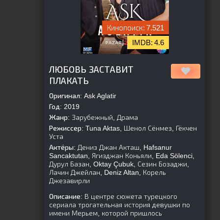
7.521
4.6
[is-parent]
[/is-parent]
ЛЮБОВЬ ЗАСТАВИТ
ПЛАКАТЬ
Оригинал:
Ask Aglatir
Год:
2019
Жанр:
Зарубежный, Драма
Режиссер:
Tuna Aktas, Шенол Сёнмез, Гёкчен
Уста
Актёры:
Дениз Джан Акташ, Hafsanur
Sancaktutan, Ягизджан Коньяли, Eda Sölenci,
Дурул Базан, Oktay Çubuk, Сезин Бозаджи,
Лачин Джейлан, Deniz Altan, Корель
Джезавирли
Описание:
В центре сюжета турецкого
сериала трогательная история девушки по
имени Мерьем, которой пришлось