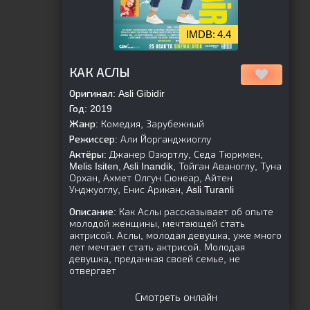
4.4
[is-parent][/is-parent]
КАК АСЛЫ
Оригинал:
Asli Gibidir
Год:
2019
Жанр:
Комедия, Зарубежный
Режиссер:
Али Йорганджиоглу
Актёры:
Джанер Озюртлу, Седа Тюркмен,
Melis Isiten, Asli Inandik, Тойган Аваноглу, Туна
Орхан, Ахмет Олгун Сюнеар, Айтен
Унджуоглу, Енис Арикан, Asli Turanli
Описание:
Как Аслы рассказывает об опыте
молодой женщины, мечтающей стать
актрисой. Аслы, молодая девушка, уже много
лет мечтает стать актрисой. Молодая
девушка, преданная своей семье, не
отвергает
Смотреть онлайн