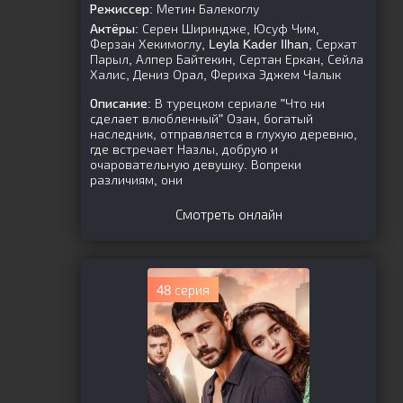
Режиссер:
Метин Балекоглу
Актёры:
Серен Шириндже, Юсуф Чим,
Ферзан Хекимоглу, Leyla Kader Ilhan, Серхат
Парыл, Алпер Байтекин, Сертан Еркан, Сейла
Халис, Дениз Орал, Фериха Эджем Чалык
Описание:
В турецком сериале "Что ни
сделает влюбленный" Озан, богатый
наследник, отправляется в глухую деревню,
где встречает Назлы, добрую и
очаровательную девушку. Вопреки
различиям, они
Смотреть онлайн
48 серия