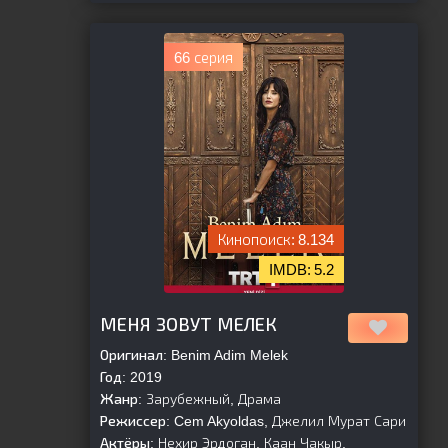
66 серия
8.134
5.2
[is-parent]
[/is-parent]
МЕНЯ ЗОВУТ МЕЛЕК
Оригинал:
Benim Adim Melek
Год:
2019
Жанр:
Зарубежный, Драма
Режиссер:
Cem Akyoldas, Джелил Мурат Сари
Актёры:
Нехир Эрдоган, Каан Чакыр,