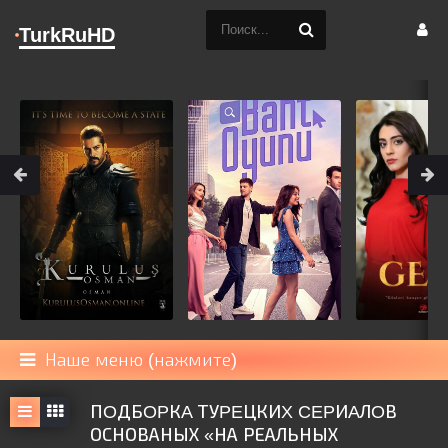
TurkRuHD
Наше меню (нажмите)
ПOДБOPКA ТУPEЦКИX CEPИAЛOВ
ОСНОВАНЫХ «НА РЕАЛЬНЫХ