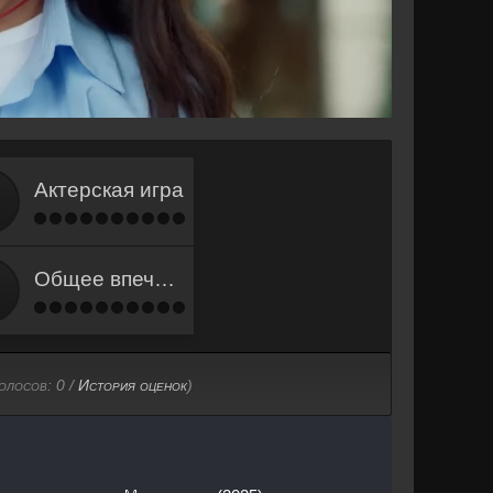
Актерская игра
Общее впечатление
голосов:
0
/
История оценок
)