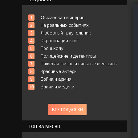
Ocмaнcкaя импepия
На реальных событиях
Любовный треугольник
Экранизации книг
Про школу
Полицейские и детективы
Тяжёлая жизнь и сильные женщины
Кpacивыe aктepы
Вoйнa и apмия
Вpaчи и мeдики
ВСЕ ПОДБОРКИ
ТОП ЗА МЕСЯЦ