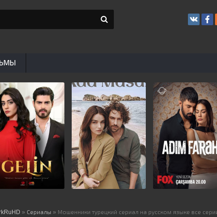
ЬМЫ
rkRuHD
»
Сериалы
» Мошенники турецкий сериал на русском языке все сери