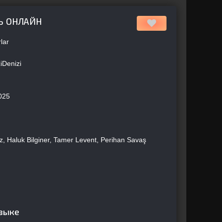
Ь ОНЛАЙН
lar
iDenizi
025
iz, Haluk Bilginer, Tamer Levent, Perihan Savaş
языке