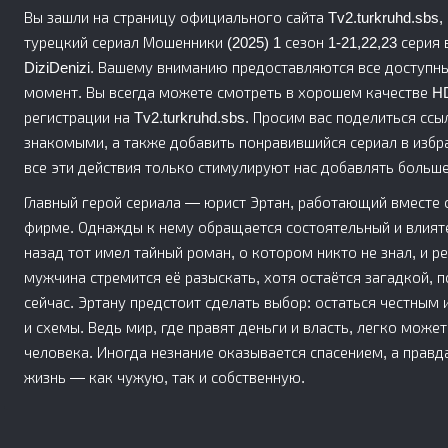
Вы зашли на страницу официального сайта Tv2.turkruhd.sbs
турецкий сериал Мошенники (2025) 1 сезон 1-21,22,23 серия 
DiziDenizi. Вашему вниманию предоставляются все доступн
момент. Вы всегда можете смотреть в хорошем качестве HD 
регистрации на Tv2.turkruhd.sbs. Просим вас поделиться ссыл
знакомыми, а также добавить понравившийся сериал в избр
все эти действия только стимулируют нас добавлять больше
Главный герой сериала — юрист Эртан, работающий вместе
фирме. Однажды к нему обращается состоятельный и влият
назад тот имел тайный роман, о котором никто не знал, и ре
мужчина стремится её разыскать, хотя остаётся загадкой, 
сейчас. Эртану предстоит сделать выбор: остаться честным
и схемы. Ведь мир, где правят деньги и власть, легко мож
человека. Иногда незнание оказывается спасением, а правд
жизнь — как чужую, так и собственную.