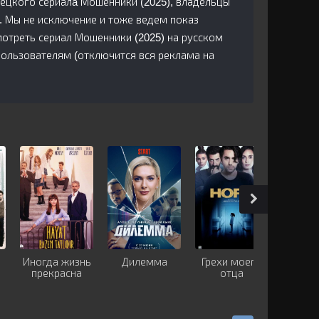
урецкого сериалa Мошенники (2025), владельцы
. Мы не исключение и тоже ведем показ
отреть сериал Мошенники (2025) на русском
пользователям (отключится вся реклама на
Иногда жизнь
Дилемма
Грехи моего
Секрет
прекрасна
отца