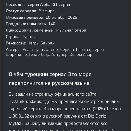
Последняя серия Alpha:
31 серия
Статус сериала:
В эфире
Мировая премьера:
10 октября 2025
Продолжительность:
140
Жанр:
драма, семейный, Мыльная опера
Страна:
Турция
Режиссер:
Чагры Байрак
Актёры:
Улаш Туна Астепе, Серкан Тынмаз, Серен
Шириндже, Гёзде Седа Алтунер, Эслем Акар
О чём турецкий сериал Это море
переполнится на русском языке
Вы зашли на страницу официального сайта
Tv2.turkruhd.sbs, где мы предлагаем смотреть онлайн
турецкий сериал Это море переполнится (2025) 1 сезон
1-30,31,32 серия в русской озвучке от: DiziDenizi,
MyDizi. Вашему вниманию предоставляются все
доступные серии сериала для просмотра на данный