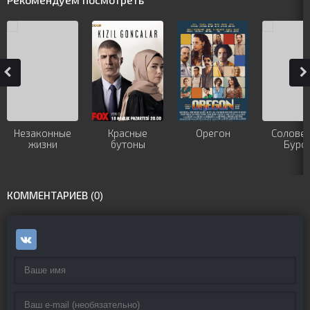
Рекомендуем посмотреть
Незаконные
Красные
Орегон
Соловей
жизни
бутоны
Бурс
КОММЕНТАРИЕВ (0)