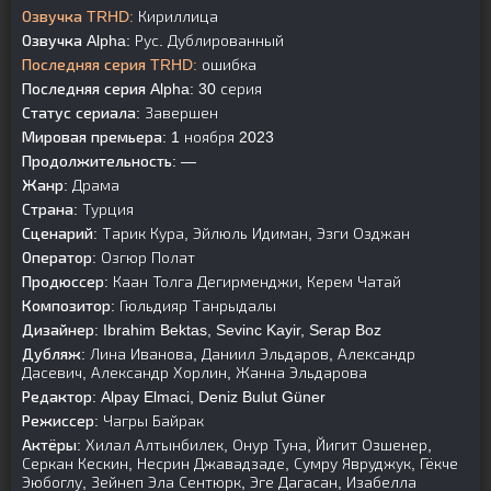
Озвучка TRHD:
Кириллица
Озвучка Alpha:
Рус. Дублированный
Последняя серия TRHD:
ошибка
Последняя серия Alpha:
30 серия
Статус сериала:
Завершен
Мировая премьера:
1 ноября 2023
Продолжительность:
—
Жанр:
Драма
Страна:
Турция
Сценарий:
Тарик Кура, Эйлюль Идиман, Эзги Озджан
Оператор:
Озгюр Полат
Продюссер:
Каан Толга Дегирменджи, Керем Чатай
Композитор:
Гюльдияр Танрыдалы
Дизайнер:
Ibrahim Bektas, Sevinc Kayir, Serap Boz
Дубляж:
Лина Иванова, Даниил Эльдаров, Александр
Дасевич, Александр Хорлин, Жанна Эльдарова
Редактор:
Alpay Elmaci, Deniz Bulut Güner
Режиссер:
Чагры Байрак
Актёры:
Хилал Алтынбилек, Онур Туна, Йигит Озшенер,
Серкан Кескин, Несрин Джавадзаде, Сумру Явруджук, Гёкче
Эюбоглу, Зейнеп Эла Сентюрк, Эге Дагасан, Изабелла