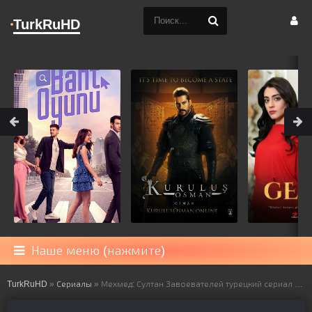
TurkRuHD
Наше меню (нажмите)
TurkRuHD
»
Сериалы
» Мехмед: Султан Завоевателей турецкий сериал на русском языке все серии смотреть онлайн бесплатно подряд