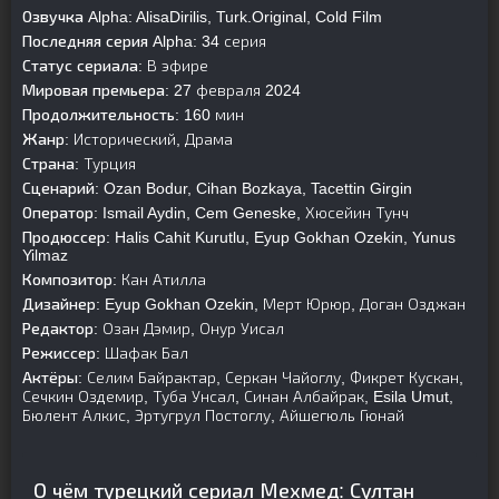
Озвучка Alpha:
AlisaDirilis, Turk.Original, Cold Film
Последняя серия Alpha:
34 серия
Статус сериала:
В эфире
Мировая премьера:
27 февраля 2024
Продолжительность:
160 мин
Жанр:
Исторический, Драма
Страна:
Турция
Сценарий:
Ozan Bodur, Cihan Bozkaya, Tacettin Girgin
Оператор:
Ismail Aydin, Cem Geneske, Хюсейин Тунч
Продюссер:
Halis Cahit Kurutlu, Eyup Gokhan Ozekin, Yunus
Yilmaz
Композитор:
Кан Атилла
Дизайнер:
Eyup Gokhan Ozekin, Мерт Юрюр, Доган Озджан
Редактор:
Озан Дэмир, Онур Уисал
Режиссер:
Шафак Бал
Актёры:
Селим Байрактар, Серкан Чайоглу, Фикрет Кускан,
Сечкин Оздемир, Туба Унсал, Синан Албайрак, Esila Umut,
Бюлент Алкис, Эртугрул Постоглу, Айшегюль Гюнай
О чём турецкий сериал Мехмед: Султан