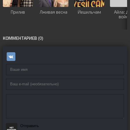
Прилив
Лживая весна
Йешильчам
Айла: Д
войн
КОММЕНТАРИЕВ (0)
Отправить