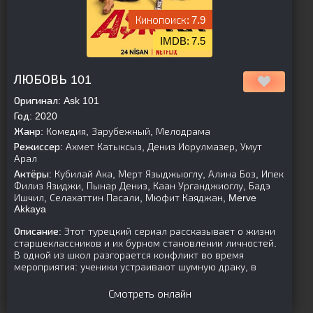
7.9
7.5
[is-parent]
[/is-parent]
ЛЮБОВЬ 101
Оригинал:
Ask 101
Год:
2020
Жанр:
Комедия, Зарубежный, Мелодрама
Режиссер:
Ахмет Катыксыз, Дениз Иорулмазер, Умут
Арал
Актёры:
Кубилай Ака, Мерт Языджыоглу, Алина Боз, Ипек
Филиз Язиджи, Пынар Дениз, Каан Урганджиоглу, Бадэ
Ишчил, Селахаттин Пасали, Мюфит Каяджан, Merve
Akkaya
Описание:
Этот турецкий сериал рассказывает о жизни
старшеклассников и их бурном становлении личностей.
В одной из школ разгорается конфликт во время
мероприятия: ученики устраивают шумную драку, в
Смотреть онлайн