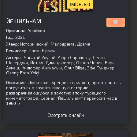
8.0
[is-parent]
[/is-parent]
ЙЕШИЛЬЧАМ
Оригинал:
Yesilçam
Год:
2021
Жанр:
Исторический, Мелодрама, Драма
Режиссер:
Чаган Ырмак
Актёры:
Чагатай Улусой, Афра Сарачоглу, Селин
Шекерджи, Йеткин Дикинджилер, Озгюр Чевик, Бора
Аккаш, Нилюфер Ачикалын, Onur Bilge, Эфе Тунджер,
Özenç Eren Yelçi
Описание:
Любители турецких сериалов, приготовьтесь
погрузиться в захватывающую историю,
разворачивающуюся в золотую эпоху турецкого
кинематографа. Сериал "Йешильчам" переносит нас в
1960-е
Смотреть онлайн