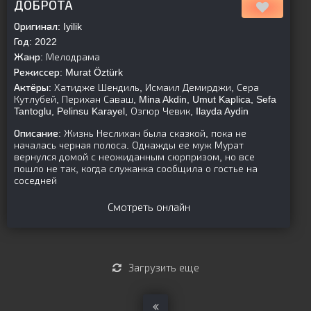
ДОБРОТА
Оригинал:
Iyilik
Год:
2022
Жанр:
Мелодрама
Режиссер:
Murat Öztürk
Актёры:
Хатидже Шендиль, Исмаил Демирджи, Сера
Кутлубей, Перихан Саваш, Mina Akdin, Umut Kaplica, Sefa
Tantoglu, Pelinsu Karayel, Озгюр Чевик, Ilayda Aydin
Описание:
Жизнь Неслихан была сказкой, пока не
началась черная полоса. Однажды ее муж Мурат
вернулся домой с неожиданным сюрпризом, но все
пошло не так, когда служанка сообщила о гостье на
соседней
Смотреть онлайн
Загрузить еще