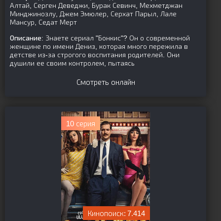
Алтай, Серген Деведжи, Бурак Севинч, Мехметджан
Минджинозлу, Джем Эмюлер, Серхат Парыл, Лале
Мансур, Седат Мерт
Описание:
Знаете сериал "Бонкис"? Он о современной
женщине по имени Дениз, которая много пережила в
детстве из-за строгого воспитания родителей. Они
душили ее своим контролем, пытаясь
Смотреть онлайн
10 серия
7.414