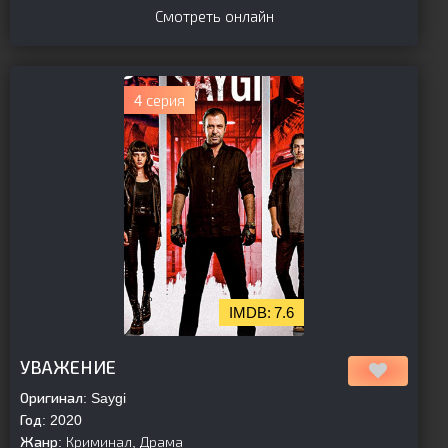
Смотреть онлайн
4 серия
7.6
[is-parent]
[/is-parent]
УВАЖЕНИЕ
Оригинал:
Saygi
Год:
2020
Жанр:
Криминал, Драма