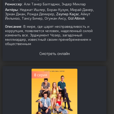
Режиссер:
Али Танер Балтаджи, Эндер Михлар
Актёры:
Неджат Ишлер, Боран Кузум, Мирай Данер,
Эркан Джан, Рожда Демирер, Zeynep Kaçar, Айкут
Йильмаз, Тансу Бичер, Огужан Аксу, Gül Altinok
Описание:
В мире, где царят несправедливость и
коррупция, появляется человек, наделенный силой
изменить все. Эрджумент Чозер, загадочный
миллиардер, известный своим пренебрежением к
общественным
Смотреть онлайн
8 серия