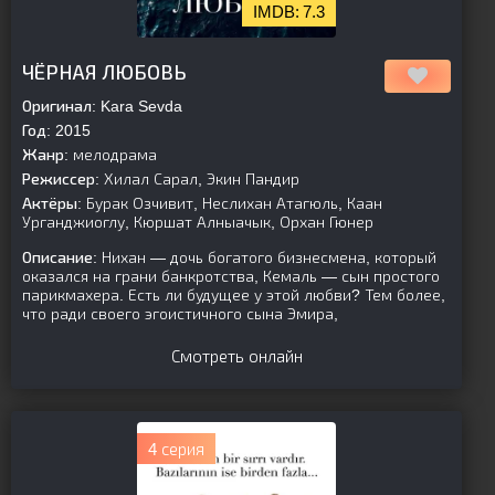
7.3
[is-parent]
[/is-parent]
ЧЁРНАЯ ЛЮБОВЬ
Оригинал:
Kara Sevda
Год:
2015
Жанр:
мелодрама
Режиссер:
Хилал Сарал, Экин Пандир
Актёры:
Бурак Озчивит, Неслихан Атагюль, Каан
Урганджиоглу, Кюршат Алныачык, Орхан Гюнер
Описание:
Нихан — дочь богатого бизнесмена, который
оказался на грани банкротства, Кемаль — сын простого
парикмахера. Есть ли будущее у этой любви? Тем более,
что ради своего эгоистичного сына Эмира,
Смотреть онлайн
4 серия