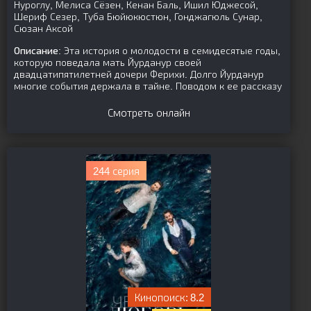
Нуроглу, Мелиса Сёзен, Кенан Баль, Ишил Юджесой,
Шериф Сезер, Туба Бюйюкюстюн, Гонджагюль Сунар,
Сюзан Аксой
Описание:
Эта история о молодости в семидесятые годы,
которую поведала мать Йурданур своей
двадцатипятилетней дочери Ферихи. Долго Йурданур
многие события держала в тайне. Поводом к ее рассказу
Смотреть онлайн
244 серия
8.2