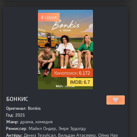
8 серия
6.172
6.7
[is-parent]
[/is-parent]
БОНКИС
Оригинал:
Bonkis
Год:
2021
Жанр:
драма, комедия
Режиссер:
Майкл Ондер, Эмре Эрдогду
Актёры:
Дениз Тезуйсал, Вильдан Атасевер, Ойкю Наз