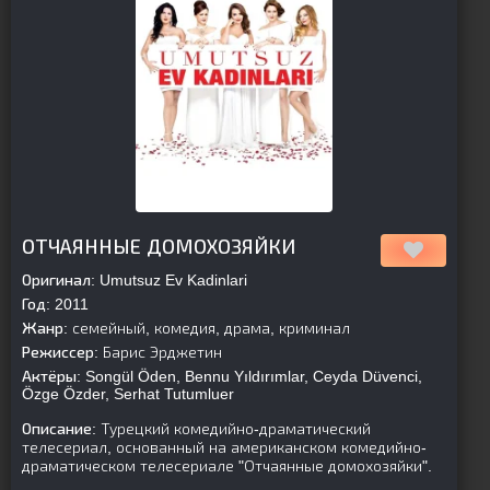
[is-parent]
[/is-parent]
ОТЧАЯННЫЕ ДОМОХОЗЯЙКИ
Оригинал:
Umutsuz Ev Kadinlari
Год:
2011
Жанр:
семейный, комедия, драма, криминал
Режиссер:
Барис Эрджетин
Актёры:
Songül Öden, Bennu Yıldırımlar, Ceyda Düvenci,
Özge Özder, Serhat Tutumluer
Описание:
Турецкий комедийно-драматический
телесериал, основанный на американском комедийно-
драматическом телесериале "Отчаянные домохозяйки".