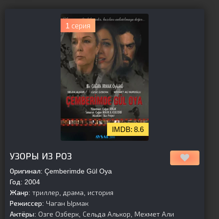
1 серия
8.6
[is-parent]
[/is-parent]
УЗОРЫ ИЗ РОЗ
Оригинал:
Çemberimde Gül Oya
Год:
2004
Жанр:
триллер, драма, история
Режиссер:
Чаган Ырмак
Актёры:
Озге Озберк, Сельда Алькор, Мехмет Али