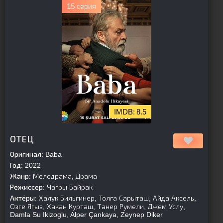
15 серия
8.5
[is-parent]
[/is-parent]
ОТЕЦ
Оригинал:
Baba
Год:
2022
Жанр:
Мелодрама, Драма
Режиссер:
Чагры Байрак
Актёры:
Халук Бильгинер, Толга Сарыташ, Айда Аксель,
Озге Ягыз, Хакан Курташ, Танер Румели, Джем Услу,
Damla Su Ikizoglu, Alper Çankaya, Zeynep Diker