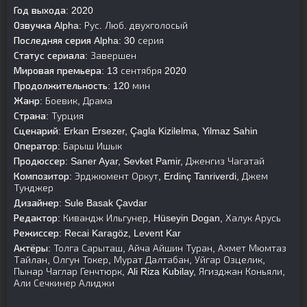
Год выхода:
2020
Озвучка Alpha:
Рус. Люб. двухголосый
Последняя серия Alpha:
30 серия
Статус сериала:
Завершен
Мировая премьера:
13 сентября 2020
Продолжительность:
120 мин
Жанр:
Боевик, Драма
Страна:
Турция
Сценарий:
Erkan Ersezer, Çagla Kizilelma, Yilmaz Sahin
Оператор:
Барыш Ишык
Продюссер:
Saner Ayar, Sevket Pamir, Дженгиз Чагатай
Композитор:
Эрджюмент Оркут, Erdinç Tanriverdi, Джем
Тунджер
Дизайнер:
Sule Basak Çavdar
Редактор:
Кивандж Ильгунер, Hüseyin Dogan, Халук Арусь
Режиссер:
Recai Karagöz, Levent Kar
Актёры:
Толга Сарыташ, Айча Айшин Туран, Ахмет Мюмтаз
Тайлан, Олгун Токер, Мурат Далтабан, Уйгар Озцелик,
Пынар Чаглар Генчтюрк, Ali Riza Kubilay, Ягизджан Коньяли,
Али Сечкинер Алиджи