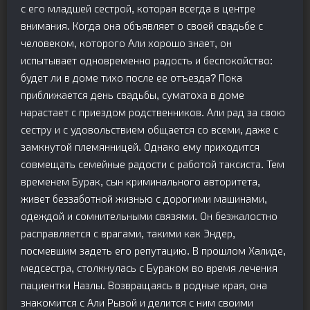
с его младшей сестрой, которая всегда в центре
внимания. Когда она объявляет о своей свадьбе с
человеком, которого Али хорошо знает, он
испытывает одновременно радость и беспокойство:
будет ли в доме тихо после ее отъезда? Пока
приближается день свадьбы, суматоха в доме
нарастает с приездом родственников. Али рад за свою
сестру и с удовольствием общается со всеми, даже с
замкнутой племянницей. Однако ему приходится
совмещать семейные радости с работой таксиста. Тем
временем Бурак, сын криминального авторитета,
живет беззаботной жизнью с дорогими машинами,
одеждой и сомнительными связями. Он безжалостно
расправляется с врагами, такими как Эндер,
посмевшим задеть его репутацию. В прошлом Халиде,
медсестра, столкнулась с Бураком во время лечения
пациентки Назлы. Возвращаясь в родные края, она
знакомится с Али Рызой и делится с ним своими