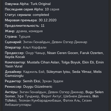
Озвучка Alpha:
Turk.Original
Последняя серия Alpha:
10 серия
Статус сериала:
completed
Мировая премьера:
30.12.2020
Продолжительность:
11
Жанр:
драма, комедия
Страна:
Турция
Сценарий:
Энгин Гюнайдын, Девин Озгюр Джинар
Оператор:
Альп Корфали
Продюссер:
Онур Чакыр, Nisan Ceren Gocen, Faruk Ozerten,
Ilayda Kocak
Композитор:
Mustafa Cihan Aslan, Tolga Boyuk, Ekin Eti, Emin
Yasin Vural
Дизайнер:
Каджиль Бэй, Süleyman Iyisu, Seda Yilmaz, Melis
Gamsizoglu
Редактор:
Semih Eksi, Эркан Эрдем
Режиссер:
Duygu Güzelmeric
Актёры:
Энгин Гюнайдын, Девин Озгюр Джинар, Bugu Selen
Somer, Эфе Тунджер, Ферит Актуг, Шебнем Дёнмез, Ilkin
Tüfekci, Теоман Кумбараджибаши, Фатих Аль, Сезин
Акбашогуллары