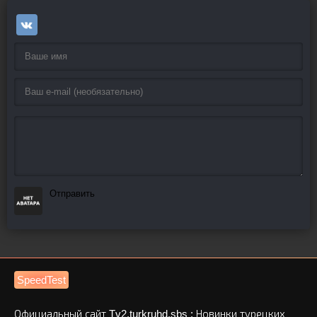
Отправить
SpeedTest
Официальный сайт Tv2.turkruhd.sbs : Новинки турецких